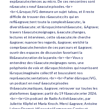
exp&eacute;riences au micro. De ces rencontres sont
n&eacute;s neuf &eacute;pisodes.<br>
<br>L&rsquo;IVG demeure un sujet tabou, et il reste
difficile de trouver des r&eacute;cits qui en
refl&egrave;tent toute la complexit&eacute;, la
diversit&eacute; et l&rsquo;intensit&eacute;. &Agrave;
travers t&eacute;moignages, &eacute;changes,
lectures et interviews, cette s&eacute;rie cherche
&agrave; nuancer les regards, &agrave; enrichir la
compr&eacute;hension de ces parcours et &agrave;
ouvrir des espaces de discussion favorisant la
lib&eacute;ration de la parole.<br><br>Vous y
entendrez des t&eacute;moignages rares, une
polyphonie de voix et d&rsquo;histoires qui nourrissent
l&rsquo;imaginaire collectif et bousculent nos
repr&eacute;sentations.<br><br>Parler d&rsquo;IVG,
un podcast en neuf &eacute;pisodes
th&eacute;matiques, &agrave; retrouver sur toutes les
plateformes &agrave; partir du 19 f&eacute;vrier 2026.
<br><br>Un podcast de Radio Activit&eacute;, par
Juliette Klipfel et Maria Knoch. Merci &agrave; Antoine
Lalane-Desmet, H&eacute;l&egrave;ne Carrier et