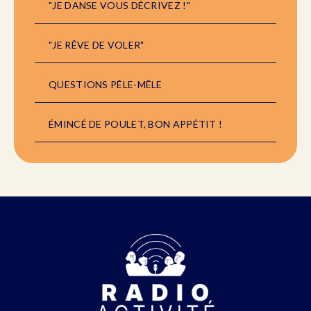
"JE DANSE VOUS DÉCRIVEZ !"
"JE RÊVE DE VOLER"
QUESTIONS PÊLE-MÊLE
ÉMINCÉ DE POULET, BON APPÉTIT !