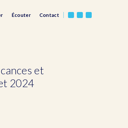
er
Écouter
Contact
acances et
llet 2024