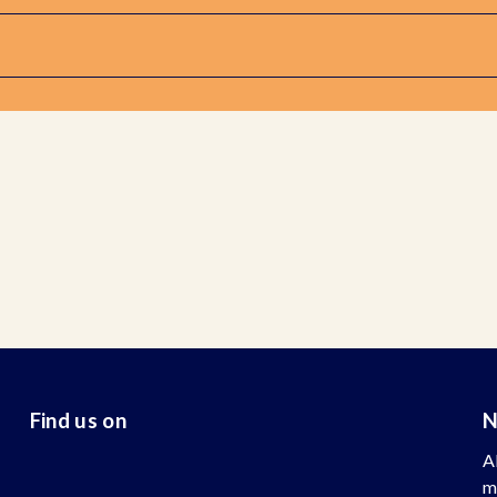
Find us on
N
A
m