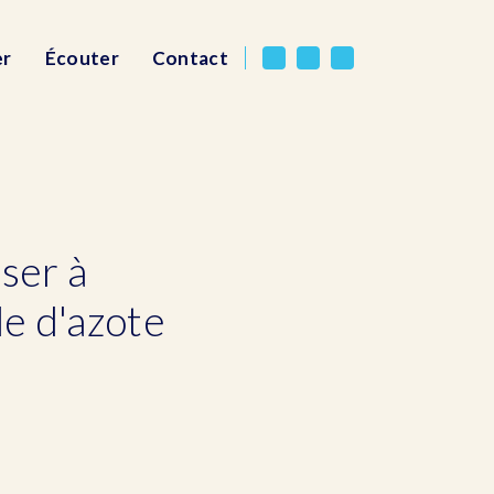
er
Écouter
Contact
iser à
de d'azote