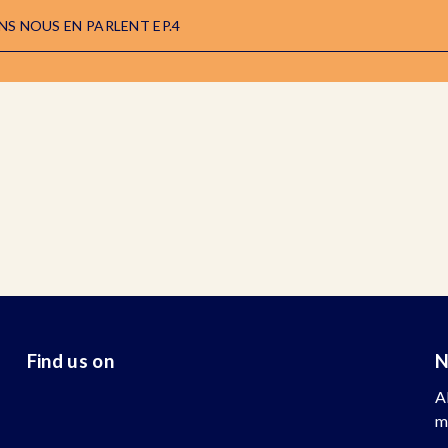
NS NOUS EN PARLENT EP.4
Find us on
N
A
m