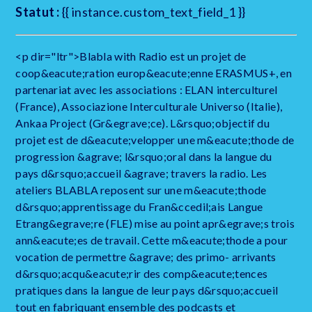
Statut :
{{ instance.custom_text_field_1 }}
<p dir="ltr">Blabla with Radio est un projet de
coop&eacute;ration europ&eacute;enne ERASMUS+, en
partenariat avec les associations : ELAN interculturel
(France), Associazione Interculturale Universo (Italie),
Ankaa Project (Gr&egrave;ce). L&rsquo;objectif du
projet est de d&eacute;velopper une m&eacute;thode de
progression &agrave; l&rsquo;oral dans la langue du
pays d&rsquo;accueil &agrave; travers la radio. Les
ateliers BLABLA reposent sur une m&eacute;thode
d&rsquo;apprentissage du Fran&ccedil;ais Langue
Etrang&egrave;re (FLE) mise au point apr&egrave;s trois
ann&eacute;es de travail. Cette m&eacute;thode a pour
vocation de permettre &agrave; des primo- arrivants
d&rsquo;acqu&eacute;rir des comp&eacute;tences
pratiques dans la langue de leur pays d&rsquo;accueil
tout en fabriquant ensemble des podcasts et