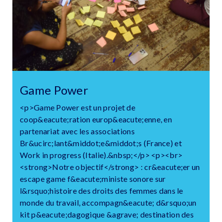
Game Power
<p>Game Power est un projet de
coop&eacute;ration europ&eacute;enne, en
partenariat avec les associations
Br&ucirc;lant&middot;e&middot;s (France) et
Work in progress (Italie).&nbsp;</p> <p><br>
<strong>Notre objectif</strong> : cr&eacute;er un
escape game f&eacute;ministe sonore sur
l&rsquo;histoire des droits des femmes dans le
monde du travail, accompagn&eacute; d&rsquo;un
kit p&eacute;dagogique &agrave; destination des