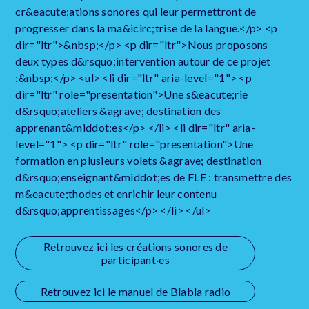
cr&eacute;ations sonores qui leur permettront de
progresser dans la ma&icirc;trise de la langue.</p> <p
dir="ltr">&nbsp;</p> <p dir="ltr">Nous proposons
deux types d&rsquo;intervention autour de ce projet
:&nbsp;</p> <ul> <li dir="ltr" aria-level="1"> <p
dir="ltr" role="presentation">Une s&eacute;rie
d&rsquo;ateliers &agrave; destination des
apprenant&middot;es</p> </li> <li dir="ltr" aria-
level="1"> <p dir="ltr" role="presentation">Une
formation en plusieurs volets &agrave; destination
d&rsquo;enseignant&middot;es de FLE : transmettre des
m&eacute;thodes et enrichir leur contenu
d&rsquo;apprentissages</p> </li> </ul>
Retrouvez ici les créations sonores de
participant·es
Retrouvez ici le manuel de Blabla radio