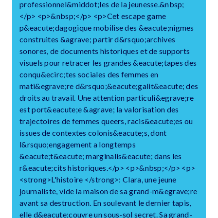
professionnel&middot;les de la jeunesse.&nbsp;
</p> <p>&nbsp;</p> <p>Cet escape game
p&eacute;dagogique mobilise des &eacute;nigmes
construites &agrave; partir d&rsquo;archives
sonores, de documents historiques et de supports
visuels pour retracer les grandes &eacute;tapes des
conqu&ecirc;tes sociales des femmes en
mati&egrave;re d&rsquo;&eacute;galit&eacute; des
droits au travail. Une attention particuli&egrave;re
est port&eacute;e &agrave; la valorisation des
trajectoires de femmes queers, racis&eacute;es ou
issues de contextes colonis&eacute;s, dont
l&rsquo;engagement a longtemps
&eacute;t&eacute; marginalis&eacute; dans les
r&eacute;cits historiques.</p> <p>&nbsp;</p> <p>
<strong>L'histoire </strong>: Clara, une jeune
journaliste, vide la maison de sa grand-m&egrave;re
avant sa destruction. En soulevant le dernier tapis,
elle d&eacute;couvre un sous-sol secret. Sa grand-