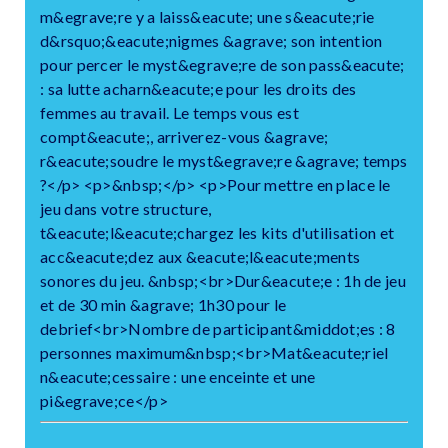
m&egrave;re y a laiss&eacute; une s&eacute;rie
d&rsquo;&eacute;nigmes &agrave; son intention
pour percer le myst&egrave;re de son pass&eacute;
: sa lutte acharn&eacute;e pour les droits des
femmes au travail. Le temps vous est
compt&eacute;, arriverez-vous &agrave;
r&eacute;soudre le myst&egrave;re &agrave; temps
?</p> <p>&nbsp;</p> <p>Pour mettre en place le
jeu dans votre structure,
t&eacute;l&eacute;chargez les kits d'utilisation et
acc&eacute;dez aux &eacute;l&eacute;ments
sonores du jeu. &nbsp;<br>Dur&eacute;e : 1h de jeu
et de 30 min &agrave; 1h30 pour le
debrief<br>Nombre de participant&middot;es : 8
personnes maximum&nbsp;<br>Mat&eacute;riel
n&eacute;cessaire : une enceinte et une
pi&egrave;ce</p>