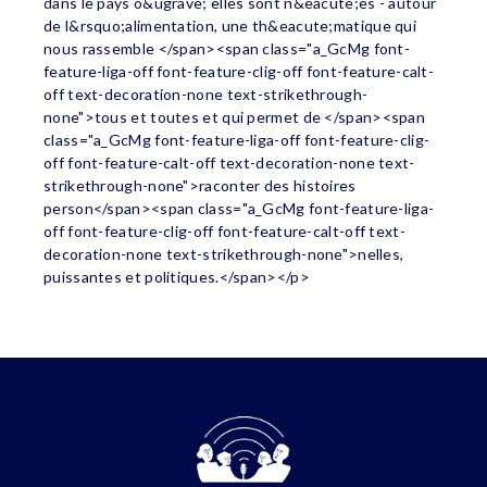
dans le pays o&ugrave; elles sont n&eacute;es - autour
de l&rsquo;alimentation, une th&eacute;matique qui
nous rassemble </span><span class="a_GcMg font-
feature-liga-off font-feature-clig-off font-feature-calt-
off text-decoration-none text-strikethrough-
none">tous et toutes et qui permet de </span><span
class="a_GcMg font-feature-liga-off font-feature-clig-
off font-feature-calt-off text-decoration-none text-
strikethrough-none">raconter des histoires
person</span><span class="a_GcMg font-feature-liga-
off font-feature-clig-off font-feature-calt-off text-
decoration-none text-strikethrough-none">nelles,
puissantes et politiques.</span></p>