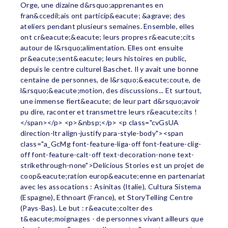
Orge, une dizaine d&rsquo;apprenantes en
fran&ccedil;ais ont particip&eacute; &agrave; des
ateliers pendant plusieurs semaines. Ensemble, elles
ont cr&eacute;&eacute; leurs propres r&eacute;cits
autour de l&rsquo;alimentation. Elles ont ensuite
pr&eacute;sent&eacute; leurs histoires en public,
depuis le centre culturel Baschet. Il y avait une bonne
centaine de personnes, de l&rsquo;&eacute;coute, de
l&rsquo;&eacute;motion, des discussions... Et surtout,
une immense fiert&eacute; de leur part d&rsquo;avoir
pu dire, raconter et transmettre leurs r&eacute;cits !
</span></p> <p>&nbsp;</p> <p class="cvGsUA
direction-ltr align-justify para-style-body"><span
class="a_GcMg font-feature-liga-off font-feature-clig-
off font-feature-calt-off text-decoration-none text-
strikethrough-none">Delicious Stories est un projet de
coop&eacute;ration europ&eacute;enne en partenariat
avec les assocations : Asinitas (Italie), Cultura Sistema
(Espagne), Ethnoart (France), et StoryTelling Centre
(Pays-Bas). Le but : r&eacute;colter des
t&eacute;moignages - de personnes vivant ailleurs que