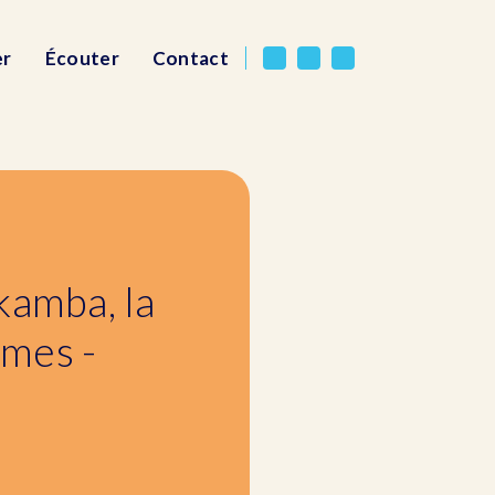
er
Écouter
Contact
kamba, la
ômes -