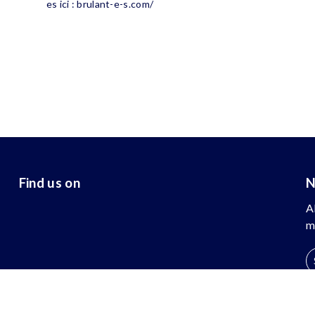
es ici : brulant-e-s.com/
Find us on
N
A
m