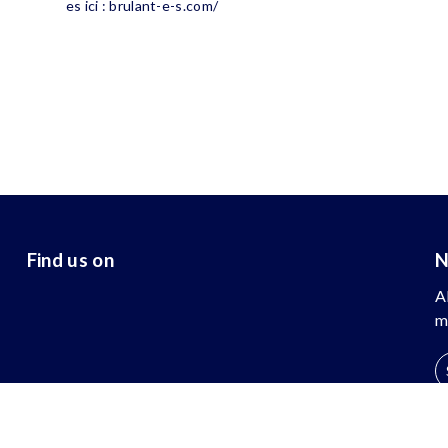
es ici : brulant-e-s.com/
Find us on
N
A
m