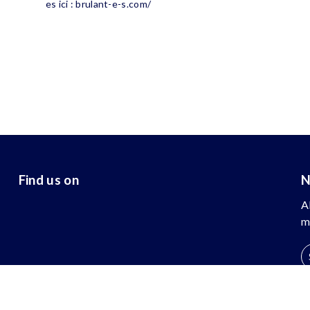
es ici : brulant-e-s.com/
Find us on
N
A
m