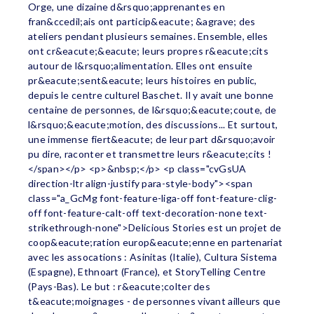
Orge, une dizaine d&rsquo;apprenantes en
fran&ccedil;ais ont particip&eacute; &agrave; des
ateliers pendant plusieurs semaines. Ensemble, elles
ont cr&eacute;&eacute; leurs propres r&eacute;cits
autour de l&rsquo;alimentation. Elles ont ensuite
pr&eacute;sent&eacute; leurs histoires en public,
depuis le centre culturel Baschet. Il y avait une bonne
centaine de personnes, de l&rsquo;&eacute;coute, de
l&rsquo;&eacute;motion, des discussions... Et surtout,
une immense fiert&eacute; de leur part d&rsquo;avoir
pu dire, raconter et transmettre leurs r&eacute;cits !
</span></p> <p>&nbsp;</p> <p class="cvGsUA
direction-ltr align-justify para-style-body"><span
class="a_GcMg font-feature-liga-off font-feature-clig-
off font-feature-calt-off text-decoration-none text-
strikethrough-none">Delicious Stories est un projet de
coop&eacute;ration europ&eacute;enne en partenariat
avec les assocations : Asinitas (Italie), Cultura Sistema
(Espagne), Ethnoart (France), et StoryTelling Centre
(Pays-Bas). Le but : r&eacute;colter des
t&eacute;moignages - de personnes vivant ailleurs que