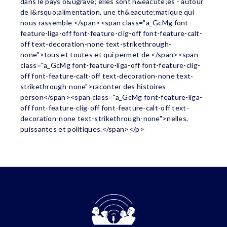
dans le pays o&ugrave; elles sont n&eacute;es - autour
de l&rsquo;alimentation, une th&eacute;matique qui
nous rassemble </span><span class="a_GcMg font-
feature-liga-off font-feature-clig-off font-feature-calt-
off text-decoration-none text-strikethrough-
none">tous et toutes et qui permet de </span><span
class="a_GcMg font-feature-liga-off font-feature-clig-
off font-feature-calt-off text-decoration-none text-
strikethrough-none">raconter des histoires
person</span><span class="a_GcMg font-feature-liga-
off font-feature-clig-off font-feature-calt-off text-
decoration-none text-strikethrough-none">nelles,
puissantes et politiques.</span></p>