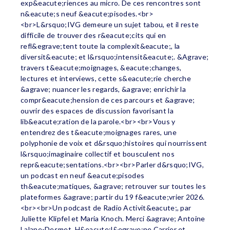
exp&eacute;riences au micro. De ces rencontres sont
n&eacute;s neuf &eacute;pisodes.<br>
<br>L&rsquo;IVG demeure un sujet tabou, et il reste
difficile de trouver des r&eacute;cits qui en
refl&egrave;tent toute la complexit&eacute;, la
diversit&eacute; et l&rsquo;intensit&eacute;. &Agrave;
travers t&eacute;moignages, &eacute;changes,
lectures et interviews, cette s&eacute;rie cherche
&agrave; nuancer les regards, &agrave; enrichir la
compr&eacute;hension de ces parcours et &agrave;
ouvrir des espaces de discussion favorisant la
lib&eacute;ration de la parole.<br><br>Vous y
entendrez des t&eacute;moignages rares, une
polyphonie de voix et d&rsquo;histoires qui nourrissent
l&rsquo;imaginaire collectif et bousculent nos
repr&eacute;sentations.<br><br>Parler d&rsquo;IVG,
un podcast en neuf &eacute;pisodes
th&eacute;matiques, &agrave; retrouver sur toutes les
plateformes &agrave; partir du 19 f&eacute;vrier 2026.
<br><br>Un podcast de Radio Activit&eacute;, par
Juliette Klipfel et Maria Knoch. Merci &agrave; Antoine
Lalane-Desmet, H&eacute;l&egrave;ne Carrier et