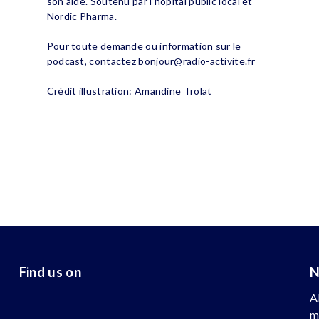
son aide. Soutenu par l'hôpital public local et
Nordic Pharma.
Pour toute demande ou information sur le
podcast, contactez
bonjour@radio-activite.fr
Crédit illustration: Amandine Trolat
Find us on
N
A
m