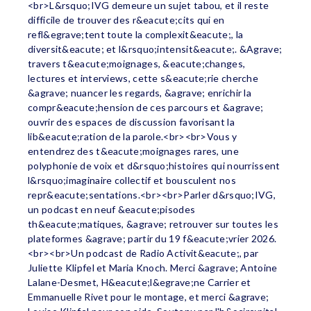
<br>L&rsquo;IVG demeure un sujet tabou, et il reste
difficile de trouver des r&eacute;cits qui en
refl&egrave;tent toute la complexit&eacute;, la
diversit&eacute; et l&rsquo;intensit&eacute;. &Agrave;
travers t&eacute;moignages, &eacute;changes,
lectures et interviews, cette s&eacute;rie cherche
&agrave; nuancer les regards, &agrave; enrichir la
compr&eacute;hension de ces parcours et &agrave;
ouvrir des espaces de discussion favorisant la
lib&eacute;ration de la parole.<br><br>Vous y
entendrez des t&eacute;moignages rares, une
polyphonie de voix et d&rsquo;histoires qui nourrissent
l&rsquo;imaginaire collectif et bousculent nos
repr&eacute;sentations.<br><br>Parler d&rsquo;IVG,
un podcast en neuf &eacute;pisodes
th&eacute;matiques, &agrave; retrouver sur toutes les
plateformes &agrave; partir du 19 f&eacute;vrier 2026.
<br><br>Un podcast de Radio Activit&eacute;, par
Juliette Klipfel et Maria Knoch. Merci &agrave; Antoine
Lalane-Desmet, H&eacute;l&egrave;ne Carrier et
Emmanuelle Rivet pour le montage, et merci &agrave;