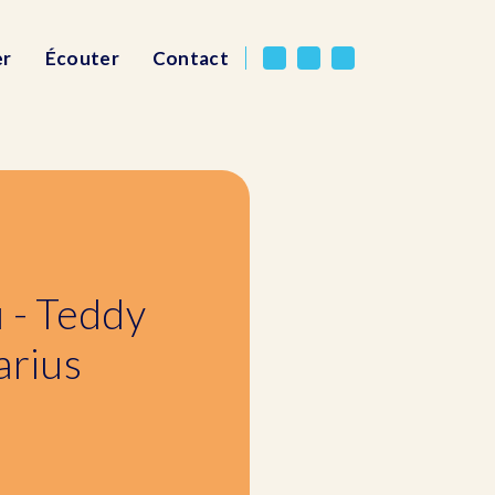
er
Écouter
Contact
u - Teddy
arius