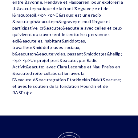
entre Bayonne, Hendaye et Hasparren, pour explorer la
th&eacute;matique de la fronti&egrave;re et de
l&rsquo;exil.</p> <p>C&rsquo;est une radio
&eacute;ph&eacute;m&egrave;re, multilingue et
participative, cr&eacute;&eacute;e avec celles et ceux
qui vivent ou traversent le territoire : personnes
exil&eacute;es, habitant&middot;es,
travailleur&middot;euses sociaux,
b&eacute;n&eacute;voles, passant&middot;es&hellip;
</p> <p>Un projet port&eacute; par Radio
Activit&eacute;, avec Clara Lacombe et Nau Preiss en
&eacute;troite collaboration avec la
F&eacute;d&eacute;ration Etorkinekin Diakit&eacute;
et avec le soutien de la fondation Hourdin et de
RASF</p>