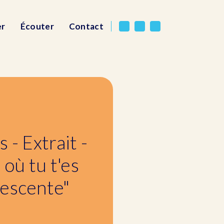
er
Écouter
Contact
 - Extrait -
où tu t'es
lescente"