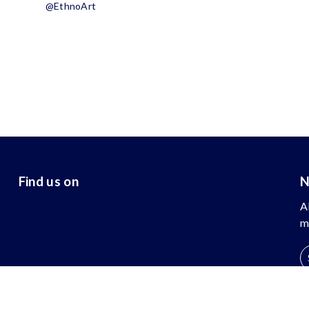
@EthnoArt
Find us on
N
A
m