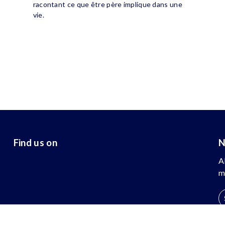
racontant ce que être père implique dans une
vie.
Find us on
N
A
m