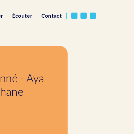
er
Écouter
Contact
nné - Aya
ahane