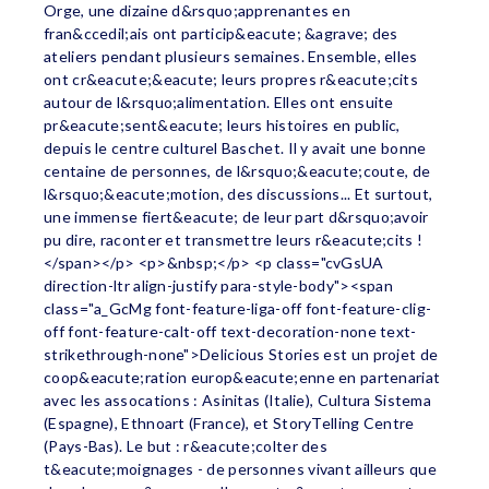
Orge, une dizaine d&rsquo;apprenantes en
fran&ccedil;ais ont particip&eacute; &agrave; des
ateliers pendant plusieurs semaines. Ensemble, elles
ont cr&eacute;&eacute; leurs propres r&eacute;cits
autour de l&rsquo;alimentation. Elles ont ensuite
pr&eacute;sent&eacute; leurs histoires en public,
depuis le centre culturel Baschet. Il y avait une bonne
centaine de personnes, de l&rsquo;&eacute;coute, de
l&rsquo;&eacute;motion, des discussions... Et surtout,
une immense fiert&eacute; de leur part d&rsquo;avoir
pu dire, raconter et transmettre leurs r&eacute;cits !
</span></p> <p>&nbsp;</p> <p class="cvGsUA
direction-ltr align-justify para-style-body"><span
class="a_GcMg font-feature-liga-off font-feature-clig-
off font-feature-calt-off text-decoration-none text-
strikethrough-none">Delicious Stories est un projet de
coop&eacute;ration europ&eacute;enne en partenariat
avec les assocations : Asinitas (Italie), Cultura Sistema
(Espagne), Ethnoart (France), et StoryTelling Centre
(Pays-Bas). Le but : r&eacute;colter des
t&eacute;moignages - de personnes vivant ailleurs que