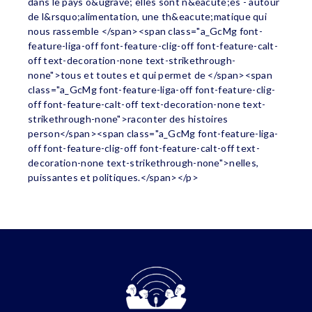
dans le pays o&ugrave; elles sont n&eacute;es - autour
de l&rsquo;alimentation, une th&eacute;matique qui
nous rassemble </span><span class="a_GcMg font-
feature-liga-off font-feature-clig-off font-feature-calt-
off text-decoration-none text-strikethrough-
none">tous et toutes et qui permet de </span><span
class="a_GcMg font-feature-liga-off font-feature-clig-
off font-feature-calt-off text-decoration-none text-
strikethrough-none">raconter des histoires
person</span><span class="a_GcMg font-feature-liga-
off font-feature-clig-off font-feature-calt-off text-
decoration-none text-strikethrough-none">nelles,
puissantes et politiques.</span></p>