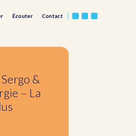
er
Écouter
Contact
 Sergo &
rgie – La
dus