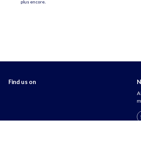
plus encore.
Find us on
N
A
m