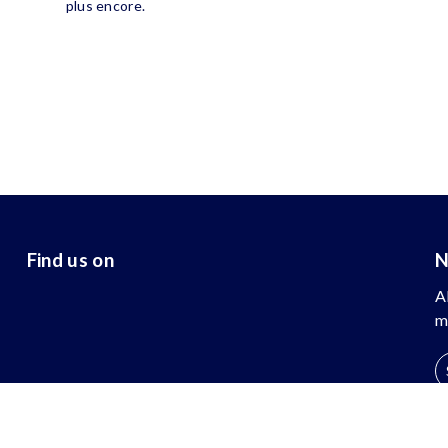
plus encore.
Find us on
N
A
m