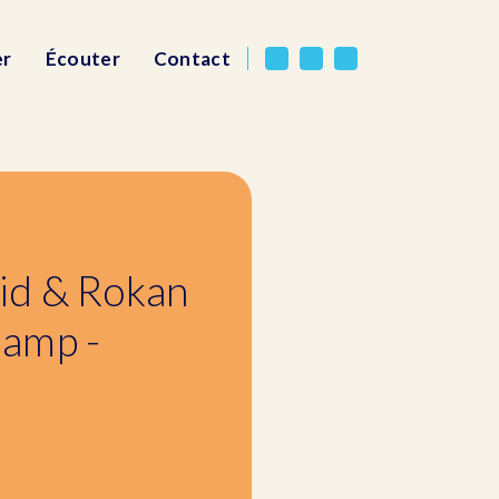
er
Écouter
Contact
id & Rokan
Camp -